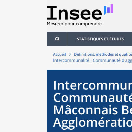
STATISTIQUES ET ÉTUDES
Accueil
Définitions, méthodes et qualité
Intercommunalité
: Communauté d'agg
Intercommun
Communauté 
Mâconnais Be
Agglomérati