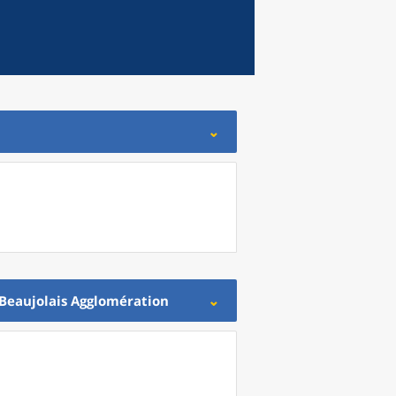
eaujolais Agglomération