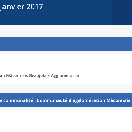
 janvier 2017
n Mâconnais Beaujolais Agglomération
ercommunalité
: Communauté d'agglomération Mâconnais B