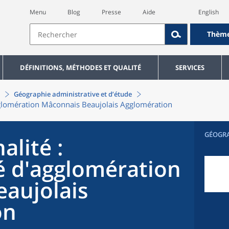
Menu
Blog
Presse
Aide
English
Thèm
DÉFINITIONS, MÉTHODES ET QUALITÉ
SERVICES
Géographie administrative et d’étude
lomération Mâconnais Beaujolais Agglomération
GÉOGR
alité
:
d'agglomération
aujolais
on