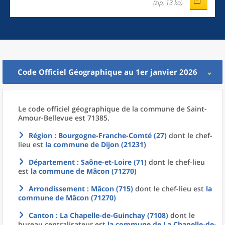
(zip, 13 ko)
Code Officiel Géographique au 1er janvier 2026
Le code officiel géographique
de la
commune
de
Saint-
Amour-Bellevue est 71385.
Région
: Bourgogne-Franche-Comté (27)
dont le chef-
lieu est
la commune
de
Dijon (21231)
Département
: Saône-et-Loire (71)
dont le chef-lieu
est
la commune
de
Mâcon (71270)
Arrondissement
: Mâcon (715)
dont le chef-lieu est
la
commune
de
Mâcon (71270)
Canton
: La Chapelle-de-Guinchay (7108)
dont le
bureau centralisateur est
la commune
de La
Chapelle-de-