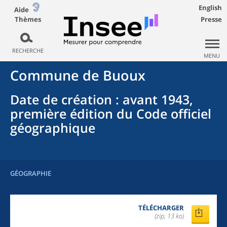
English
Aide
Thèmes
Presse
RECHERCHE
MENU
Commune
de
Buoux
Date de création
: avant 1943,
première édition du Code officiel
géographique
GÉOGRAPHIE
TÉLÉCHARGER
(zip, 13 ko)