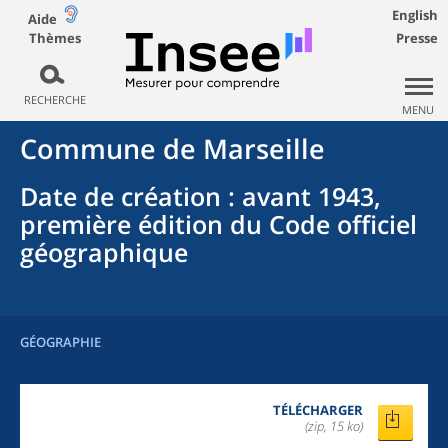
English
Aide
Thèmes
Presse
RECHERCHE
MENU
Commune
de
Marseille
Date de création
: avant 1943,
première édition du Code officiel
géographique
GÉOGRAPHIE
TÉLÉCHARGER
(zip, 15 ko)