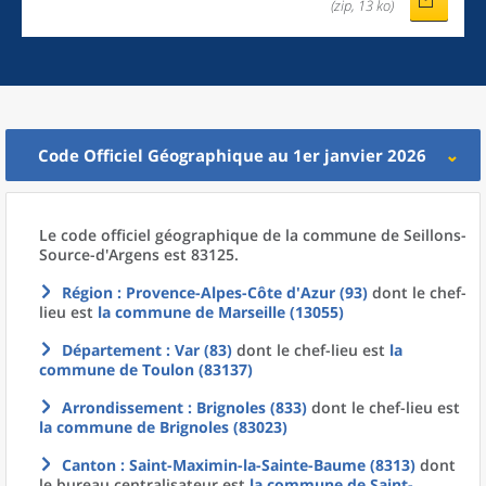
(zip, 13 ko)
Code Officiel Géographique au 1er janvier 2026
Le code officiel géographique
de la
commune
de
Seillons-
Source-d'Argens est 83125.
Région
: Provence-Alpes-Côte d'Azur (93)
dont le chef-
lieu est
la commune
de
Marseille (13055)
Département
: Var (83)
dont le chef-lieu est
la
commune
de
Toulon (83137)
Arrondissement
: Brignoles (833)
dont le chef-lieu est
la commune
de
Brignoles (83023)
Canton
: Saint-Maximin-la-Sainte-Baume (8313)
dont
le bureau centralisateur est
la commune
de
Saint-