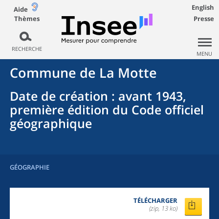
English
Aide
Thèmes
Presse
RECHERCHE
MENU
Commune
de La
Motte
Date de création
: avant 1943,
première édition du Code officiel
géographique
GÉOGRAPHIE
TÉLÉCHARGER
(zip, 13 ko)