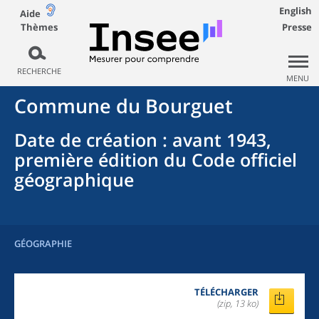
English
Aide
Thèmes
Presse
RECHERCHE
MENU
Commune
du
Bourguet
Date de création
: avant 1943,
première édition du Code officiel
géographique
GÉOGRAPHIE
TÉLÉCHARGER
(zip, 13 ko)