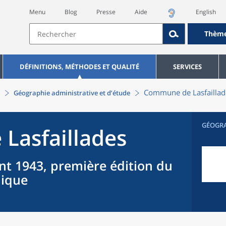
Menu
Blog
Presse
Aide
English
Thèm
DÉFINITIONS, MÉTHODES ET QUALITÉ
SERVICES
Commune
de
Lasfailla
Géographie administrative et d’étude
GÉOGR
e
Lasfaillades
nt 1943, première édition du
hique