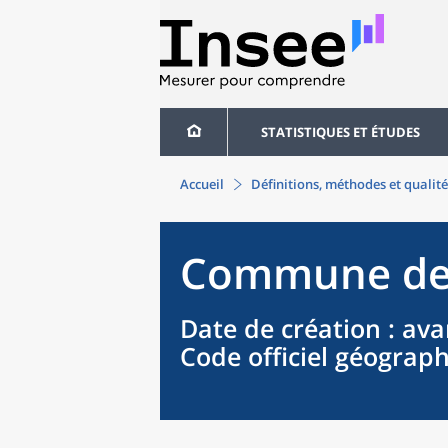
STATISTIQUES ET ÉTUDES
Accueil
Définitions, méthodes et qualité
Commune
d
Date de création
: ava
Code officiel géograp