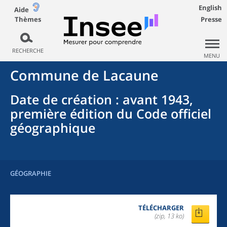
English
Aide
Thèmes
Presse
RECHERCHE
MENU
Commune
de
Lacaune
Date de création
: avant 1943,
première édition du Code officiel
géographique
GÉOGRAPHIE
TÉLÉCHARGER
(zip, 13 ko)