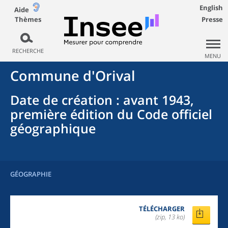
English
Aide
Thèmes
Presse
RECHERCHE
MENU
Commune
d'
Orival
Date de création
: avant 1943,
première édition du Code officiel
géographique
GÉOGRAPHIE
TÉLÉCHARGER
(zip, 13 ko)