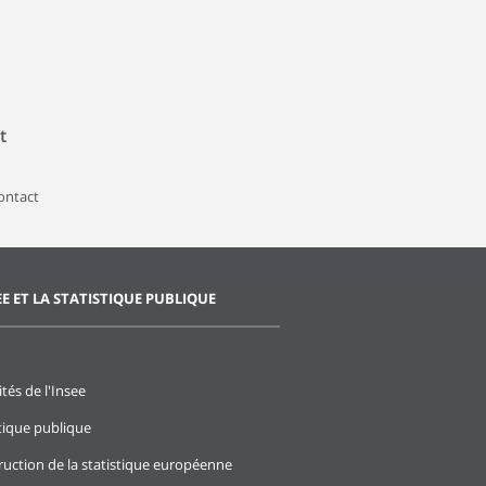
t
contact
EE ET LA STATISTIQUE PUBLIQUE
ités de l'Insee
stique publique
ruction de la statistique européenne