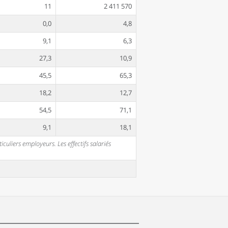
11
2 411 570
0,0
4,8
9,1
6,3
27,3
10,9
45,5
65,3
18,2
12,7
54,5
71,1
9,1
18,1
uliers employeurs. Les effectifs salariés