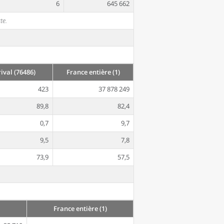
6
645 662
te.
val (76486)
France entière (1)
423
37 878 249
89,8
82,4
0,7
9,7
9,5
7,8
73,9
57,5
France entière (1)