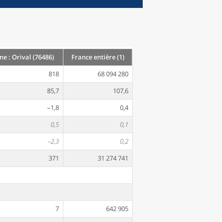
 : Orival (76486)
France entière (1)
818
68 094 280
85,7
107,6
–1,8
0,4
0,5
0,1
–2,3
0,2
371
31 274 741
7
642 905