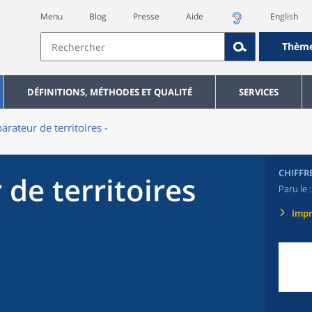
Menu
Blog
Presse
Aide
English
Thèm
DÉFINITIONS, MÉTHODES ET QUALITÉ
SERVICES
rateur de territoires -
CHIFFR
de territoires
Paru le 
Imp