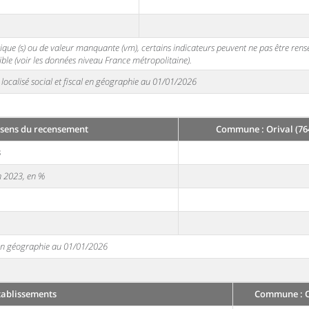
stique (s) ou de valeur manquante (vm), certains indicateurs peuvent ne pas être ren
ble (voir les données niveau France métropolitaine).
localisé social et fiscal en géographie au 01/01/2026
sens du recensement
Commune : Orival (76
3
en 2023, en %
e en géographie au 01/01/2026
tablissements
Commune : Or