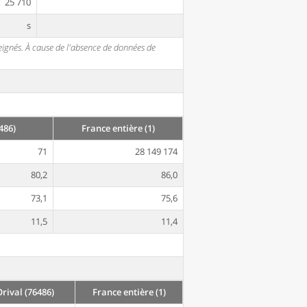
25 710
s
seignés. À cause de l'absence de données de
486)
France entière (1)
71
28 149 174
80,2
86,0
73,1
75,6
11,5
11,4
ival (76486)
France entière (1)