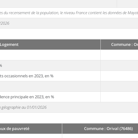
s du recensement de la population, le niveau France contient les données de Mayot
1/2026
Logement
Commune : Ori
 %
ts occasionnels en 2023, en %
dence principale en 2023, en %
 en géographie au 01/01/2026
aux de pauvreté
Commune : Orival (76486)