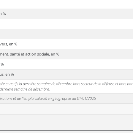
en %
vers, en %
ent, santé et action sociale, en %
n %
us, en %
 et actifs la dernière semaine de décembre hors secteur de la défense et hors partic
a dernière semaine de décembre.
unérations et de l'emploi salarié) en géographie au 01/01/2025