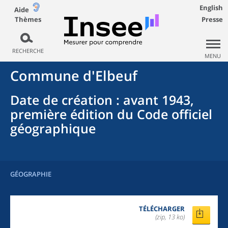
English
Aide
Thèmes
Presse
RECHERCHE
MENU
Commune
d'
Elbeuf
Date de création
: avant 1943,
première édition du Code officiel
géographique
GÉOGRAPHIE
TÉLÉCHARGER
(zip, 13 ko)