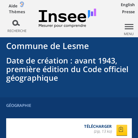
English
Aide
Thèmes
Presse
RECHERCHE
MENU
Commune
de
Lesme
Date de création
: avant 1943,
première édition du Code officiel
géographique
GÉOGRAPHIE
TÉLÉCHARGER
(zip, 13 ko)