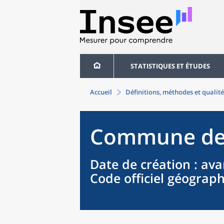
STATISTIQUES ET ÉTUDES
Accueil
Définitions, méthodes et qualité
Commune
d
Date de création
: ava
Code officiel géograp