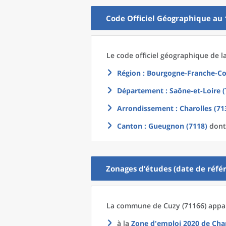
Code Officiel Géographique au 
Le code officiel géographique
de l
Région
: Bourgogne-Franche-Co
Département
: Saône-et-Loire (
Arrondissement
: Charolles (71
Canton
: Gueugnon (7118)
dont 
Zonages d’études (date de référ
La commune
de
Cuzy (71166) appar
à la
Zone d'emploi 2020
de
Char