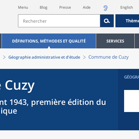
Menu
Blog
Presse
Aide
English
Thèm
DÉFINITIONS, MÉTHODES ET QUALITÉ
SERVICES
Commune
de
Cuzy
Géographie administrative et d’étude
GÉOGR
e
Cuzy
nt 1943, première édition du
hique