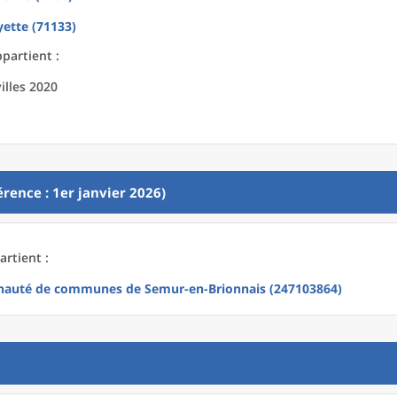
yette (71133)
ppartient :
illes 2020
rence : 1er janvier 2026)
artient :
uté de communes de Semur-en-Brionnais (247103864)