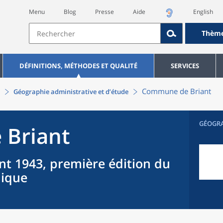
Menu
Blog
Presse
Aide
English
Thèm
DÉFINITIONS, MÉTHODES ET QUALITÉ
SERVICES
Commune
de
Briant
Géographie administrative et d’étude
GÉOGR
e
Briant
nt 1943, première édition du
hique