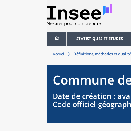
STATISTIQUES ET ÉTUDES
Accueil
Définitions, méthodes et qualité
Commune
d
Date de création
: ava
Code officiel géograp