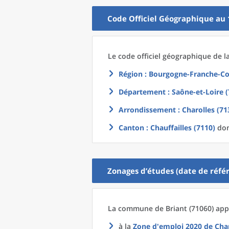
Code Officiel Géographique au 
Le code officiel géographique
de l
Région
: Bourgogne-Franche-Co
Département
: Saône-et-Loire (
Arrondissement
: Charolles (71
Canton
: Chauffailles (7110)
don
Zonages d’études (date de référ
La commune
de
Briant (71060) app
à la
Zone d'emploi 2020
de
Char