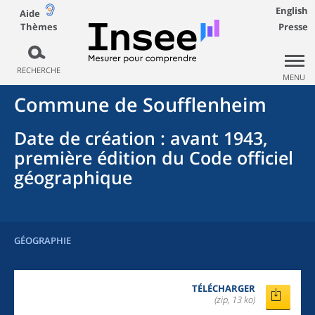
English
Aide
Thèmes
Presse
RECHERCHE
MENU
Commune
de
Soufflenheim
Date de création
: avant 1943,
première édition du Code officiel
géographique
GÉOGRAPHIE
TÉLÉCHARGER
(zip, 13 ko)