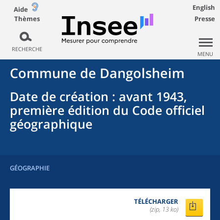
English
Aide
Thèmes
Presse
RECHERCHE
MENU
Commune
de
Dangolsheim
Date de création
: avant 1943,
première édition du Code officiel
géographique
GÉOGRAPHIE
TÉLÉCHARGER
(zip, 13 ko)