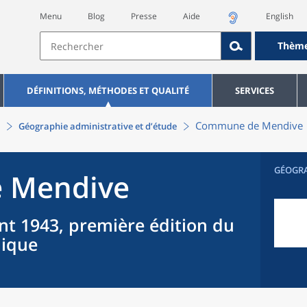
Menu
Blog
Presse
Aide
English
Thèm
DÉFINITIONS, MÉTHODES ET QUALITÉ
SERVICES
Commune
de
Mendive
Géographie administrative et d’étude
GÉOGR
e
Mendive
nt 1943, première édition du
hique