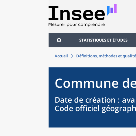
STATISTIQUES ET ÉTUDES
Accueil
Définitions, méthodes et qualité
Commune
d
Date de création
: ava
Code officiel géograp