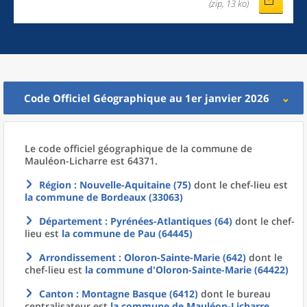
(zip, 13 ko)
Code Officiel Géographique au 1er janvier 2026
Le code officiel géographique
de la
commune
de
Mauléon-Licharre est 64371.
Région
: Nouvelle-Aquitaine (75)
dont le chef-lieu est
la commune
de
Bordeaux (33063)
Département
: Pyrénées-Atlantiques (64)
dont le chef-
lieu est
la commune
de
Pau (64445)
Arrondissement
: Oloron-Sainte-Marie (642)
dont le
chef-lieu est
la commune
d'
Oloron-Sainte-Marie (64422)
Canton
: Montagne Basque (6412)
dont le bureau
centralisateur est
la commune
de
Mauléon-Licharre