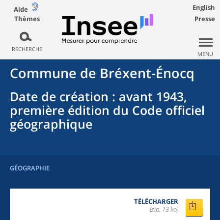
English
Aide
Thèmes
Presse
RECHERCHE
MENU
Commune
de
Bréxent-Énocq
Date de création
: avant 1943,
première édition du Code officiel
géographique
GÉOGRAPHIE
TÉLÉCHARGER
(zip, 13 ko)