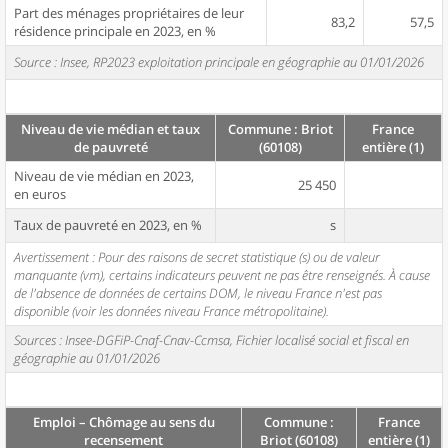
Part des ménages propriétaires de leur
83,2
57,5
résidence principale en 2023, en %
Source : Insee, RP2023 exploitation principale en géographie au 01/01/2026
Niveau de vie médian et taux
Commune : Briot
France
de pauvreté
(60108)
entière (1)
Niveau de vie médian en 2023,
25 450
en euros
Taux de pauvreté en 2023, en %
s
Avertissement : Pour des raisons de secret statistique (s) ou de valeur
manquante (vm), certains indicateurs peuvent ne pas être renseignés. À cause
de l'absence de données de certains DOM, le niveau France n'est pas
disponible (voir les données niveau France métropolitaine).
Sources : Insee-DGFiP-Cnaf-Cnav-Ccmsa, Fichier localisé social et fiscal en
géographie au 01/01/2026
Emploi – Chômage au sens du
Commune :
France
recensement
Briot (60108)
entière (1)