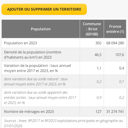
AJOUTER OU SUPPRIMER UN TERRITOIRE
Commune
France
Population
: Briot
entière (1)
(60108)
Population en 2023
302
68 094 280
Densité de la population (nombre
46,5
107,6
d'habitants au km²) en 2023
Variation de la population : taux annuel
1,1
0,4
moyen entre 2017 et 2023, en %
dont variation due au solde naturel : taux
0,2
0,1
annuel moyen entre 2017 et 2023, en %
dont variation due au solde apparent des
entrées sorties : taux annuel moyen entre 2017
0,9
0,2
et 2023, en %
Nombre de ménages en 2023
127
31 274 741
Sources : Insee, RP2017 et RP2023 exploitations principales en géographie au
01/01/2026