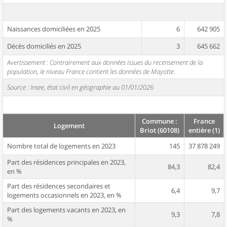
Naissances domiciliées en 2025
6
642 905
Décès domiciliés en 2025
3
645 662
Avertissement : Contrairement aux données issues du recensement de la
population, le niveau France contient les données de Mayotte.
Source : Insee, état civil en géographie au 01/01/2026
Commune :
France
Logement
Briot (60108)
entière (1)
Nombre total de logements en 2023
145
37 878 249
Part des résidences principales en 2023,
84,3
82,4
en %
Part des résidences secondaires et
6,4
9,7
logements occasionnels en 2023, en %
Part des logements vacants en 2023, en
9,3
7,8
%