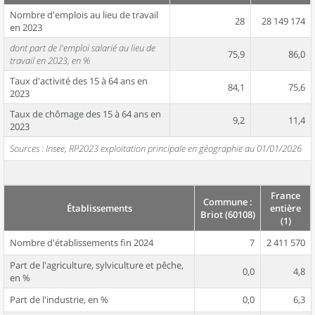
Nombre d'emplois au lieu de travail
28
28 149 174
en 2023
dont part de l'emploi salarié au lieu de
75,9
86,0
travail en 2023, en %
Taux d'activité des 15 à 64 ans en
84,1
75,6
2023
Taux de chômage des 15 à 64 ans en
9,2
11,4
2023
Sources : Insee, RP2023 exploitation principale en géographie au 01/01/2026
France
Commune :
Établissements
entière
Briot (60108)
(1)
Nombre d'établissements fin 2024
7
2 411 570
Part de l'agriculture, sylviculture et pêche,
0,0
4,8
en %
Part de l'industrie, en %
0,0
6,3