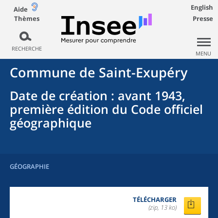
English
Aide
Thèmes
Presse
RECHERCHE
MENU
Commune
de
Saint-Exupéry
Date de création
: avant 1943,
première édition du Code officiel
géographique
GÉOGRAPHIE
TÉLÉCHARGER
(zip, 13 ko)