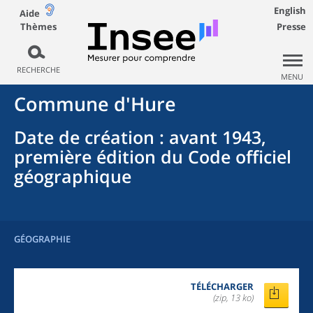
English
Aide
Thèmes
Presse
RECHERCHE
MENU
Commune
d'
Hure
Date de création
: avant 1943,
première édition du Code officiel
géographique
GÉOGRAPHIE
TÉLÉCHARGER
(zip, 13 ko)