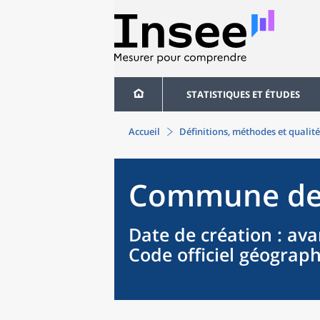
STATISTIQUES ET ÉTUDES
Accueil
Définitions, méthodes et qualité
Commune
d
Date de création
: ava
Code officiel géograp