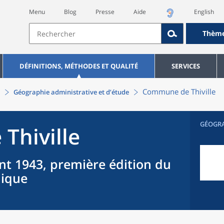
Menu
Blog
Presse
Aide
English
Thèm
DÉFINITIONS, MÉTHODES ET QUALITÉ
SERVICES
Commune
de
Thiville
Géographie administrative et d’étude
GÉOGR
e
Thiville
nt 1943, première édition du
hique