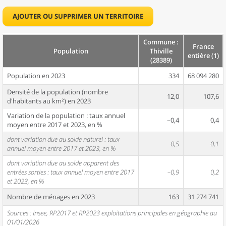
AJOUTER OU SUPPRIMER UN TERRITOIRE
Commune :
France
Population
Thiville
entière (1)
(28389)
Population en 2023
334
68 094 280
Densité de la population (nombre
12,0
107,6
d'habitants au km²) en 2023
Variation de la population : taux annuel
–0,4
0,4
moyen entre 2017 et 2023, en %
dont variation due au solde naturel : taux
0,5
0,1
annuel moyen entre 2017 et 2023, en %
dont variation due au solde apparent des
entrées sorties : taux annuel moyen entre 2017
–0,9
0,2
et 2023, en %
Nombre de ménages en 2023
163
31 274 741
Sources : Insee, RP2017 et RP2023 exploitations principales en géographie au
01/01/2026