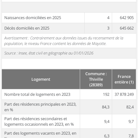
Naissances domiciliées en 2025
4
642 905
Décès domiciliés en 2025
3
645 662
Avertissement : Contrairement aux données issues du recensement de la
population, le niveau France contient les données de Mayotte.
Source : Insee, état civil en géographie au 01/01/2026
Commune :
France
Logement
Thiville
entière (1)
(28389)
Nombre total de logements en 2023
192
37 878 249
Part des résidences principales en 2023,
84,3
82,4
en %
Part des résidences secondaires et
9,4
9,7
logements occasionnels en 2023, en %
Part des logements vacants en 2023, en
6,3
7,8