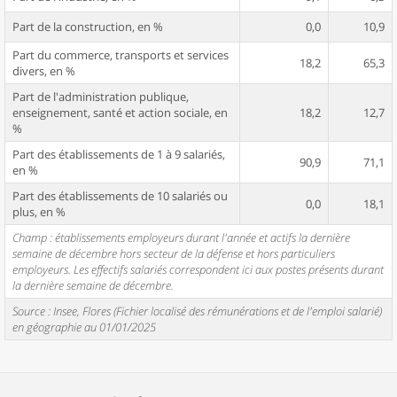
Part de la construction, en %
0,0
10,9
Part du commerce, transports et services
18,2
65,3
divers, en %
Part de l'administration publique,
enseignement, santé et action sociale, en
18,2
12,7
%
Part des établissements de 1 à 9 salariés,
90,9
71,1
en %
Part des établissements de 10 salariés ou
0,0
18,1
plus, en %
Champ : établissements employeurs durant l'année et actifs la dernière
semaine de décembre hors secteur de la défense et hors particuliers
employeurs. Les effectifs salariés correspondent ici aux postes présents durant
la dernière semaine de décembre.
Source : Insee, Flores (Fichier localisé des rémunérations et de l'emploi salarié)
en géographie au 01/01/2025