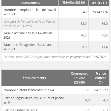
recensement
Thiville (28389)
entière (1)
Nombre d'emplois au lieu de travail
43
28 149 174
en 2023
dont part de l'emploi salarié au lieu de
62,0
86,0
travail en 2023, en %
Taux d'activité des 15 à 64 ans en
76,5
75,6
2023
Taux de chômage des 15 à 64 ans
9,8
11,4
en 2023
Sources : Insee, RP2023 exploitation principale en géographie au 01/01/2026
Commune :
France
Établissements
Thiville
entière
(28389)
(1)
Nombre d'établissements fin 2024
11
2 411 570
Part de l'agriculture, sylviculture et pêche,
54,5
4,8
en %
Part de l'industrie, en %
9,1
6,3