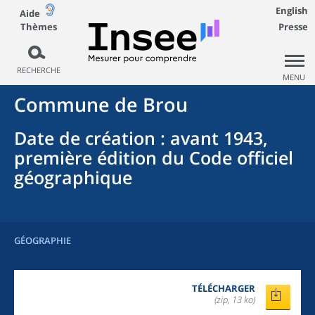
English
Aide
Thèmes
Presse
RECHERCHE
MENU
Commune
de
Brou
Date de création
: avant 1943,
première édition du Code officiel
géographique
GÉOGRAPHIE
TÉLÉCHARGER
(zip, 13 ko)