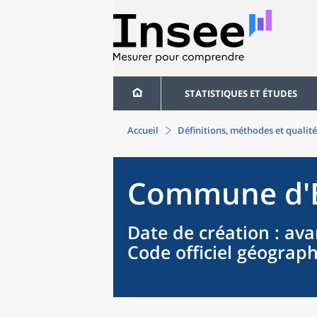
STATISTIQUES ET ÉTUDES
Accueil
Définitions, méthodes et qualité
Commune
d'
Date de création
: ava
Code officiel géograp