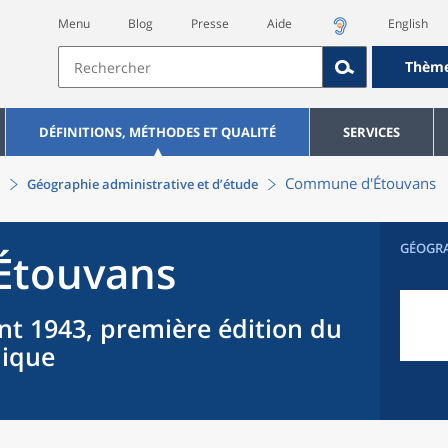
Menu
Blog
Presse
Aide
English
Thèm
DÉFINITIONS, MÉTHODES ET QUALITÉ
SERVICES
Commune
d'
Étouvans
Géographie administrative et d’étude
GÉOGR
Étouvans
nt 1943, première édition du
hique