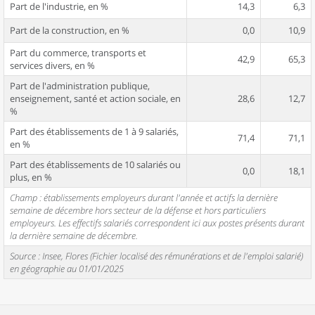
Part de l'industrie, en %
14,3
6,3
Part de la construction, en %
0,0
10,9
Part du commerce, transports et
42,9
65,3
services divers, en %
Part de l'administration publique,
enseignement, santé et action sociale, en
28,6
12,7
%
Part des établissements de 1 à 9 salariés,
71,4
71,1
en %
Part des établissements de 10 salariés ou
0,0
18,1
plus, en %
Champ : établissements employeurs durant l'année et actifs la dernière
semaine de décembre hors secteur de la défense et hors particuliers
employeurs. Les effectifs salariés correspondent ici aux postes présents durant
la dernière semaine de décembre.
Source : Insee, Flores (Fichier localisé des rémunérations et de l'emploi salarié)
en géographie au 01/01/2025