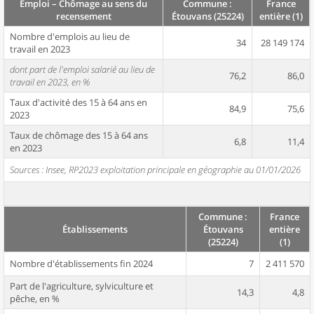
Emploi – Chômage au sens du
Commune :
France
recensement
Étouvans (25224)
entière (1)
Nombre d'emplois au lieu de
34
28 149 174
travail en 2023
dont part de l'emploi salarié au lieu de
76,2
86,0
travail en 2023, en %
Taux d'activité des 15 à 64 ans en
84,9
75,6
2023
Taux de chômage des 15 à 64 ans
6,8
11,4
en 2023
Sources : Insee, RP2023 exploitation principale en géographie au 01/01/2026
Commune :
France
Établissements
Étouvans
entière
(25224)
(1)
Nombre d'établissements fin 2024
7
2 411 570
Part de l'agriculture, sylviculture et
14,3
4,8
pêche, en %