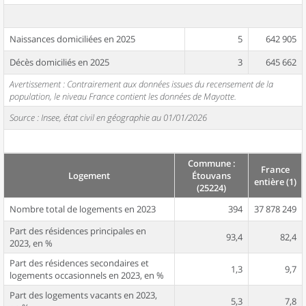
Naissances domiciliées en 2025
5
642 905
Décès domiciliés en 2025
3
645 662
Avertissement : Contrairement aux données issues du recensement de la
population, le niveau France contient les données de Mayotte.
Source : Insee, état civil en géographie au 01/01/2026
Commune :
France
Logement
Étouvans
entière (1)
(25224)
Nombre total de logements en 2023
394
37 878 249
Part des résidences principales en
93,4
82,4
2023, en %
Part des résidences secondaires et
1,3
9,7
logements occasionnels en 2023, en %
Part des logements vacants en 2023,
5,3
7,8