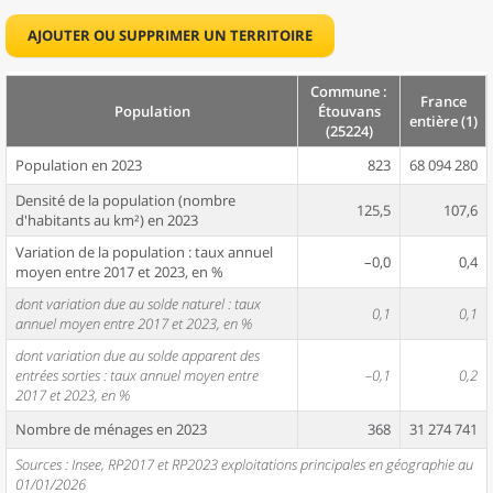
AJOUTER OU SUPPRIMER UN TERRITOIRE
Commune :
France
Population
Étouvans
entière (1)
(25224)
Population en 2023
823
68 094 280
Densité de la population (nombre
125,5
107,6
d'habitants au km²) en 2023
Variation de la population : taux annuel
–0,0
0,4
moyen entre 2017 et 2023, en %
dont variation due au solde naturel : taux
0,1
0,1
annuel moyen entre 2017 et 2023, en %
dont variation due au solde apparent des
entrées sorties : taux annuel moyen entre
–0,1
0,2
2017 et 2023, en %
Nombre de ménages en 2023
368
31 274 741
Sources : Insee, RP2017 et RP2023 exploitations principales en géographie au
01/01/2026