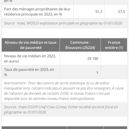
en %
Part des ménages propriétaires de leur
91,3
57,5
résidence principale en 2023, en %
Source : Insee, RP2023 exploitation principale en géographie au 01/01/2026
Niveau de vie médian et taux
Commune :
France
de pauvreté
Étouvans (25224)
entière (1)
Niveau de vie médian en 2023,
29 180
en euros
Taux de pauvreté en 2023, en
s
%
Avertissement : Pour des raisons de secret statistique (s) ou de valeur
manquante (vm), certains indicateurs peuvent ne pas être renseignés. À cause
de l'absence de données de certains DOM, le niveau France n'est pas
disponible (voir les données niveau France métropolitaine).
Sources : Insee-DGFiP-Cnaf-Cnav-Ccmsa, Fichier localisé social et fiscal en
géographie au 01/01/2026