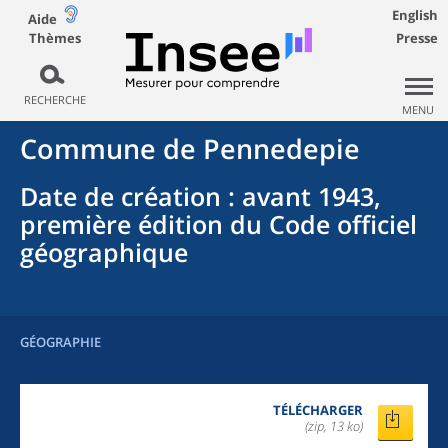
English
Aide
Thèmes
Presse
RECHERCHE
MENU
Commune
de
Pennedepie
Date de création
: avant 1943,
première édition du Code officiel
géographique
GÉOGRAPHIE
TÉLÉCHARGER
(zip, 13 ko)