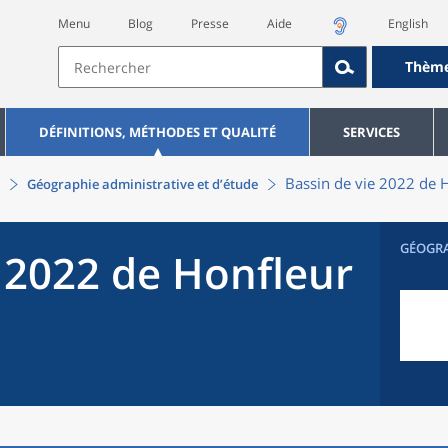
Menu
Blog
Presse
Aide
English
Thèm
DÉFINITIONS, MÉTHODES ET QUALITÉ
SERVICES
Bassin de vie 2022
de
H
Géographie administrative et d’étude
GÉOGR
 2022
de
Honfleur