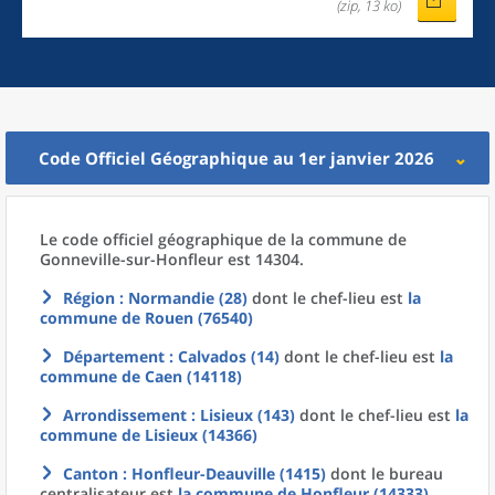
(zip, 13 ko)
Code Officiel Géographique au 1er janvier 2026
Le code officiel géographique
de la
commune
de
Gonneville-sur-Honfleur est 14304.
Région
: Normandie (28)
dont le chef-lieu est
la
commune
de
Rouen (76540)
Département
: Calvados (14)
dont le chef-lieu est
la
commune
de
Caen (14118)
Arrondissement
: Lisieux (143)
dont le chef-lieu est
la
commune
de
Lisieux (14366)
Canton
: Honfleur-Deauville (1415)
dont le bureau
centralisateur est
la commune
de
Honfleur (14333)