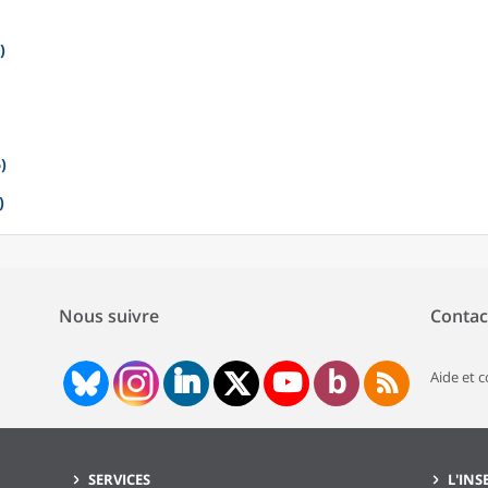
)
)
)
Nous suivre
Contac
Aide et 
SERVICES
L'INS