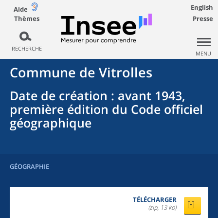
English
Aide
Thèmes
Presse
RECHERCHE
MENU
Commune
de
Vitrolles
Date de création
: avant 1943,
première édition du Code officiel
géographique
GÉOGRAPHIE
TÉLÉCHARGER
(zip, 13 ko)