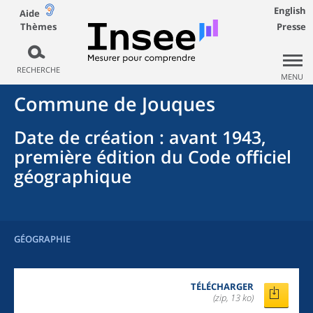
English
Aide
Thèmes
Presse
RECHERCHE
MENU
Commune
de
Jouques
Date de création
: avant 1943,
première édition du Code officiel
géographique
GÉOGRAPHIE
TÉLÉCHARGER
(zip, 13 ko)