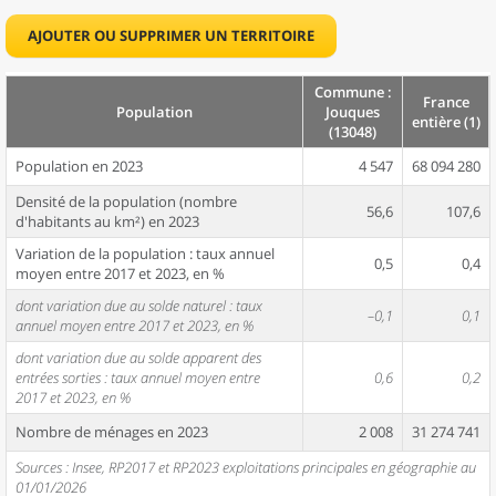
AJOUTER OU SUPPRIMER UN TERRITOIRE
Commune :
France
Population
Jouques
entière (1)
(13048)
Population en 2023
4 547
68 094 280
Densité de la population (nombre
56,6
107,6
d'habitants au km²) en 2023
Variation de la population : taux annuel
0,5
0,4
moyen entre 2017 et 2023, en %
dont variation due au solde naturel : taux
–0,1
0,1
annuel moyen entre 2017 et 2023, en %
dont variation due au solde apparent des
entrées sorties : taux annuel moyen entre
0,6
0,2
2017 et 2023, en %
Nombre de ménages en 2023
2 008
31 274 741
Sources : Insee, RP2017 et RP2023 exploitations principales en géographie au
01/01/2026