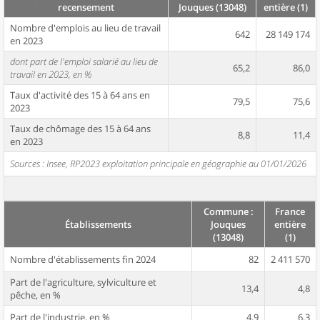
recensement
Jouques (13048)
entière (1)
Nombre d'emplois au lieu de travail
642
28 149 174
en 2023
dont part de l'emploi salarié au lieu de
65,2
86,0
travail en 2023, en %
Taux d'activité des 15 à 64 ans en
79,5
75,6
2023
Taux de chômage des 15 à 64 ans
8,8
11,4
en 2023
Sources : Insee, RP2023 exploitation principale en géographie au 01/01/2026
Commune :
France
Établissements
Jouques
entière
(13048)
(1)
Nombre d'établissements fin 2024
82
2 411 570
Part de l'agriculture, sylviculture et
13,4
4,8
pêche, en %
Part de l'industrie, en %
4,9
6,3