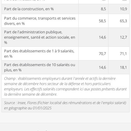
Part de la construction, en %
8,5
10,9
Part du commerce, transports et services
58,5
65,3
divers, en %
Part de l'administration publique,
enseignement, santé et action sociale, en
14,6
12,7
%
Part des établissements de 1 à 9 salariés,
70,7
71,1
en %
Part des établissements de 10 salariés ou
14,6
18,1
plus, en %
Champ : établissements employeurs durant l'année et actifs la dernière
semaine de décembre hors secteur de la défense et hors particuliers
employeurs. Les effectifs salariés correspondent ici aux postes présents durant
la dernière semaine de décembre.
Source : Insee, Flores (Fichier localisé des rémunérations et de l'emploi salarié)
en géographie au 01/01/2025