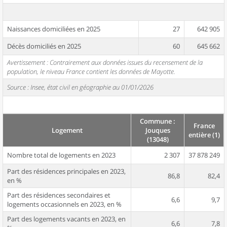
Naissances domiciliées en 2025
27
642 905
Décès domiciliés en 2025
60
645 662
Avertissement : Contrairement aux données issues du recensement de la
population, le niveau France contient les données de Mayotte.
Source : Insee, état civil en géographie au 01/01/2026
Commune :
France
Logement
Jouques
entière (1)
(13048)
Nombre total de logements en 2023
2 307
37 878 249
Part des résidences principales en 2023,
86,8
82,4
en %
Part des résidences secondaires et
6,6
9,7
logements occasionnels en 2023, en %
Part des logements vacants en 2023, en
6,6
7,8