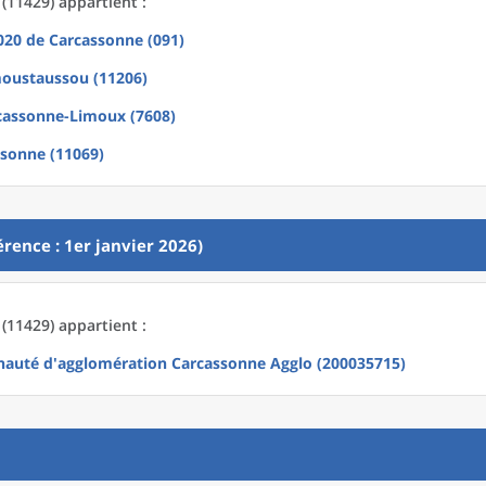
(11429) appartient :
2020
de
Carcassonne (091)
moustaussou (11206)
cassonne-Limoux (7608)
sonne (11069)
rence : 1er janvier 2026)
(11429) appartient :
uté d'agglomération Carcassonne Agglo (200035715)