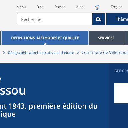
Menu
Blog
Presse
Aide
English
Thèm
DÉFINITIONS, MÉTHODES ET QUALITÉ
SERVICES
Commune
de
Villemou
Géographie administrative et d’étude
GÉOGR
e
ussou
nt 1943, première édition du
hique