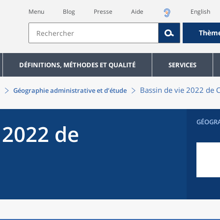
Menu
Blog
Presse
Aide
English
Thèm
DÉFINITIONS, MÉTHODES ET QUALITÉ
SERVICES
Bassin de vie 2022
de
C
Géographie administrative et d’étude
GÉOGR
 2022
de