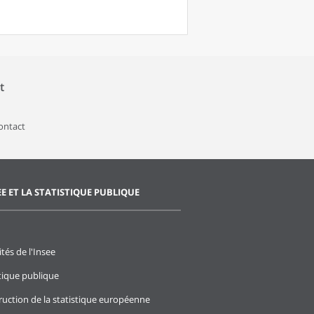
t
contact
EE ET LA STATISTIQUE PUBLIQUE
ités de l'Insee
stique publique
ruction de la statistique européenne