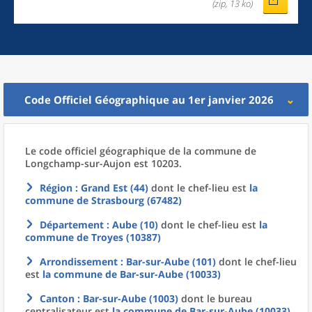
(zip, 13 ko)
Code Officiel Géographique au 1er janvier 2026
Le code officiel géographique
de la
commune
de
Longchamp-sur-Aujon est 10203.
Région
: Grand Est (44)
dont le chef-lieu est
la
commune
de
Strasbourg (67482)
Département
: Aube (10)
dont le chef-lieu est
la
commune
de
Troyes (10387)
Arrondissement
: Bar-sur-Aube (101)
dont le chef-lieu
est
la commune
de
Bar-sur-Aube (10033)
Canton
: Bar-sur-Aube (1003)
dont le bureau
centralisateur est
la commune
de
Bar-sur-Aube (10033)