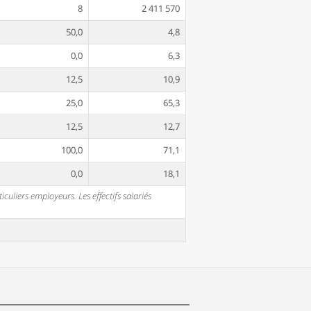
8
2 411 570
50,0
4,8
0,0
6,3
12,5
10,9
25,0
65,3
12,5
12,7
100,0
71,1
0,0
18,1
uliers employeurs. Les effectifs salariés