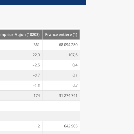
mp-sur-Aujon (10203)
France entière (1)
361
68 094 280
22,0
107,6
–2,5
0,4
–0,7
0,1
–1,8
0,2
174
31 274 741
2
642 905