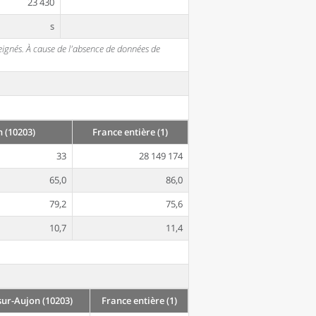
23 430
s
seignés. À cause de l'absence de données de
 (10203)
France entière (1)
33
28 149 174
65,0
86,0
79,2
75,6
10,7
11,4
r-Aujon (10203)
France entière (1)