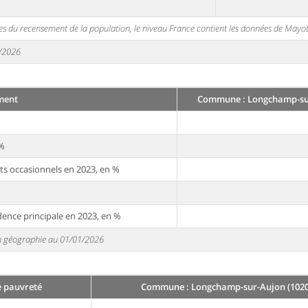
s du recensement de la population, le niveau France contient les données de Mayot
1/2026
ment
Commune : Longchamp-sur
 %
ts occasionnels en 2023, en %
dence principale en 2023, en %
 en géographie au 01/01/2026
e pauvreté
Commune : Longchamp-sur-Aujon (1020