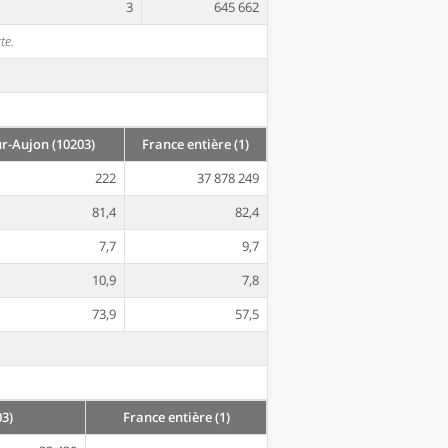
3
645 662
te.
-Aujon (10203)
France entière (1)
222
37 878 249
81,4
82,4
7,7
9,7
10,9
7,8
73,9
57,5
3)
France entière (1)