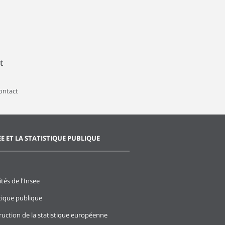
t
contact
EE ET LA STATISTIQUE PUBLIQUE
ités de l'Insee
stique publique
ruction de la statistique européenne