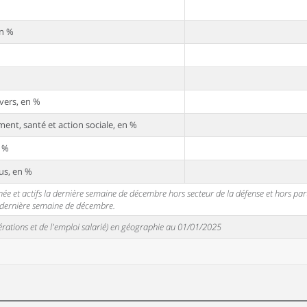
en %
vers, en %
ent, santé et action sociale, en %
n %
us, en %
 et actifs la dernière semaine de décembre hors secteur de la défense et hors partic
a dernière semaine de décembre.
unérations et de l'emploi salarié) en géographie au 01/01/2025