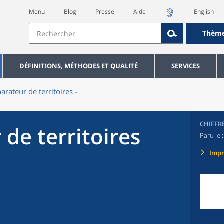
Menu
Blog
Presse
Aide
English
Thèm
DÉFINITIONS, MÉTHODES ET QUALITÉ
SERVICES
rateur de territoires -
CHIFFR
de territoires
Paru le 
Imp