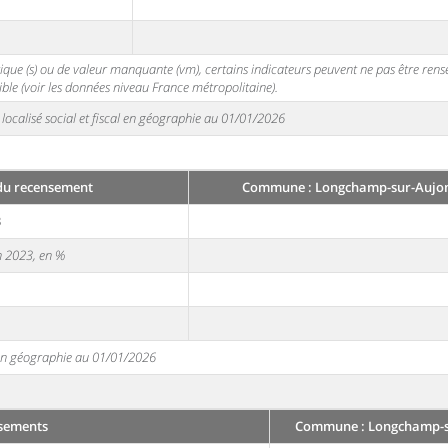
stique (s) ou de valeur manquante (vm), certains indicateurs peuvent ne pas être ren
ble (voir les données niveau France métropolitaine).
localisé social et fiscal en géographie au 01/01/2026
du recensement
Commune : Longchamp-sur-Aujon
3
en 2023, en %
e en géographie au 01/01/2026
ssements
Commune : Longchamp-su