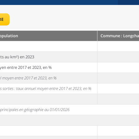
RE
opulation
Commune : Longcha
ts au km²) en 2023
yen entre 2017 et 2023, en %
uel moyen entre 2017 et 2023, en %
s sorties : taux annuel moyen entre 2017 et 2023, en %
s principales en géographie au 01/01/2026