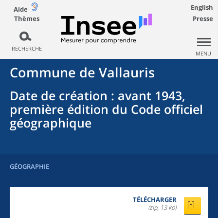
English
Aide
Thèmes
Presse
RECHERCHE
MENU
Commune
de
Vallauris
Date de création
: avant 1943,
première édition du Code officiel
géographique
GÉOGRAPHIE
TÉLÉCHARGER
(zip, 13 ko)