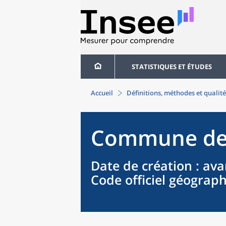
STATISTIQUES ET ÉTUDES
Accueil
Définitions, méthodes et qualité
Commune
d
Date de création
: ava
Code officiel géograp