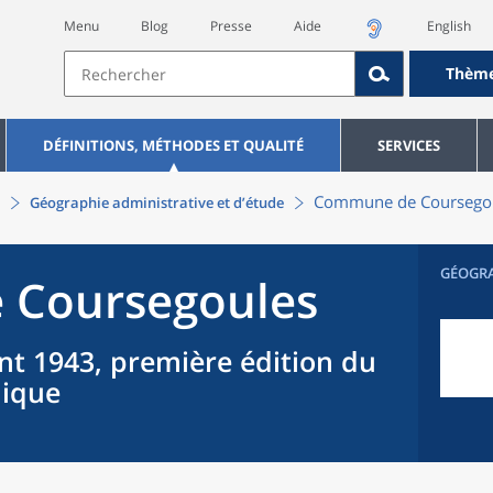
Menu
Blog
Presse
Aide
English
Thèm
DÉFINITIONS, MÉTHODES ET QUALITÉ
SERVICES
Commune
de
Coursego
Géographie administrative et d’étude
GÉOGR
e
Coursegoules
nt 1943, première édition du
hique