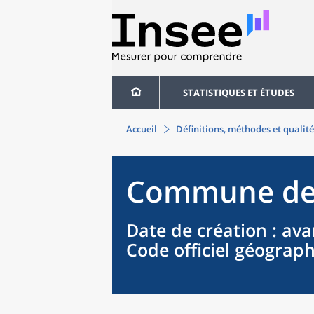
STATISTIQUES ET ÉTUDES
Accueil
Définitions, méthodes et qualité
Commune
d
Date de création
: ava
Code officiel géograp