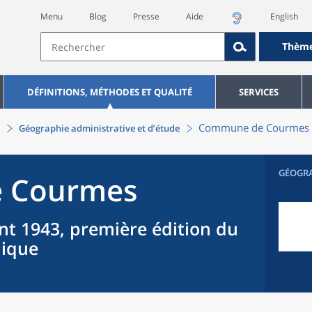
Menu
Blog
Presse
Aide
English
Thèm
DÉFINITIONS, MÉTHODES ET QUALITÉ
SERVICES
Commune
de
Courmes
Géographie administrative et d’étude
GÉOGR
e
Courmes
nt 1943, première édition du
hique