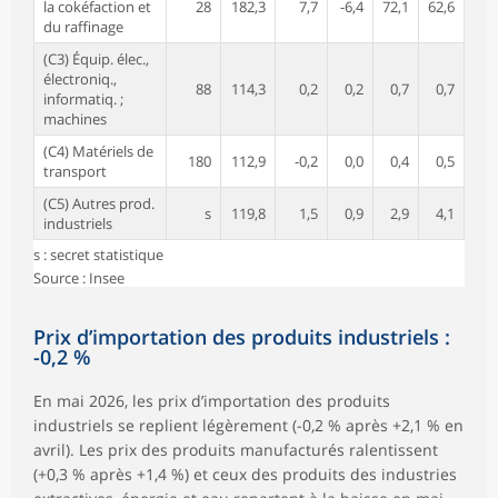
la cokéfaction et
28
182,3
7,7
-6,4
72,1
62,6
du raffinage
(C3) Équip. élec.,
électroniq.,
88
114,3
0,2
0,2
0,7
0,7
informatiq. ;
machines
(C4) Matériels de
180
112,9
-0,2
0,0
0,4
0,5
transport
(C5) Autres prod.
s
119,8
1,5
0,9
2,9
4,1
industriels
s : secret statistique
Source : Insee
Prix d’importation des produits industriels :
-0,2 %
En mai 2026, les prix d’importation des produits
industriels se replient légèrement (-0,2 % après +2,1 % en
avril). Les prix des produits manufacturés ralentissent
(+0,3 % après +1,4 %) et ceux des produits des industries