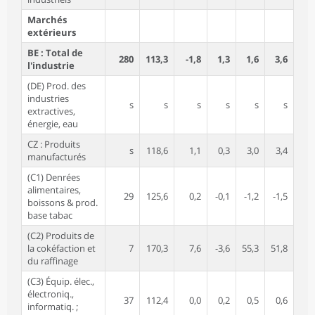
Marchés
extérieurs
BE : Total de
280
113,3
-1,8
1,3
1,6
3,6
l'industrie
(DE) Prod. des
industries
s
s
s
s
s
s
extractives,
énergie, eau
CZ : Produits
s
118,6
1,1
0,3
3,0
3,4
manufacturés
(C1) Denrées
alimentaires,
29
125,6
0,2
-0,1
-1,2
-1,5
boissons & prod.
base tabac
(C2) Produits de
la cokéfaction et
7
170,3
7,6
-3,6
55,3
51,8
du raffinage
(C3) Équip. élec.,
électroniq.,
37
112,4
0,0
0,2
0,5
0,6
informatiq. ;