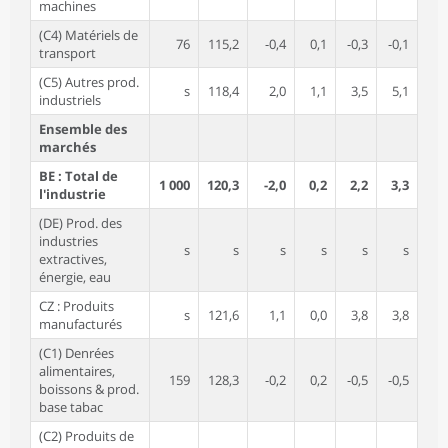
machines
(C4) Matériels de
76
115,2
-0,4
0,1
-0,3
-0,1
transport
(C5) Autres prod.
s
118,4
2,0
1,1
3,5
5,1
industriels
Ensemble des
marchés
BE : Total de
1 000
120,3
-2,0
0,2
2,2
3,3
l'industrie
(DE) Prod. des
industries
s
s
s
s
s
s
extractives,
énergie, eau
CZ : Produits
s
121,6
1,1
0,0
3,8
3,8
manufacturés
(C1) Denrées
alimentaires,
159
128,3
-0,2
0,2
-0,5
-0,5
boissons & prod.
base tabac
(C2) Produits de