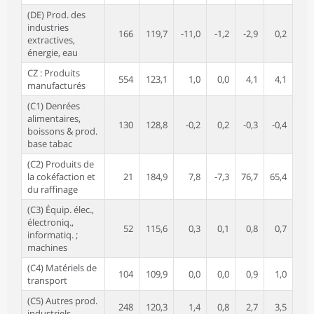
(DE) Prod. des
industries
166
119,7
-11,0
-1,2
-2,9
0,2
extractives,
énergie, eau
CZ : Produits
554
123,1
1,0
0,0
4,1
4,1
manufacturés
(C1) Denrées
alimentaires,
130
128,8
-0,2
0,2
-0,3
-0,4
boissons & prod.
base tabac
(C2) Produits de
la cokéfaction et
21
184,9
7,8
-7,3
76,7
65,4
du raffinage
(C3) Équip. élec.,
électroniq.,
52
115,6
0,3
0,1
0,8
0,7
informatiq. ;
machines
(C4) Matériels de
104
109,9
0,0
0,0
0,9
1,0
transport
(C5) Autres prod.
248
120,3
1,4
0,8
2,7
3,5
industriels