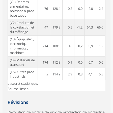
(C1) Denrées
alimentaires,
76
128,4
-0,2
0,0
-2,0
-2,4
boissons & prod.
base tabac
(C2) Produits de
la cokéfaction et
47
179,8
0,5
-1,2
64,3
66,6
du raffinage
(C3) Équip. élec.,
électroniq.,
214
108,9
0,6
0,2
0,9
1,2
informatiq. ;
machines
(C4) Matériels de
174
112,8
0,1
0,0
0,7
0,6
transport
(C5) Autres prod.
s
114,2
2,9
0,8
4,1
5,3
industriels
s : secret statistique.
Source : Insee.
Révisions
L’évolution de l’indice de prix de production de l’industrie