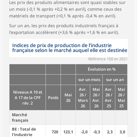
Les prix des produits alimentaires sont quasi stables sur
un mois (-0,1 % après +0,2 % en avril), comme ceux des
matériels de transport (+0,1 % après -0,4 % en avril).
Sur un an, les prix des produits industriels français à
l’exportation accélèrent (+3,6 % après +1,6 % en avril).
Indices de prix de production de l’industrie
française selon le marché auquel elle est destinée
Référence 100 en 2021
Évolution en %
sur un mois
sur un an
Avr.
Mai
Avr.
Mai
Niveaux A 10 et
Mai
26 /
26 /
26 /
26 /
A 17 de la CPF
Poids
26
Mars
Avr.
Avr.
Mai
rév. 2
26
26
25
25
Marché
français
BE : Total de
720
123,1
-2,0
-0,3
2,3
3,0
l'industrie