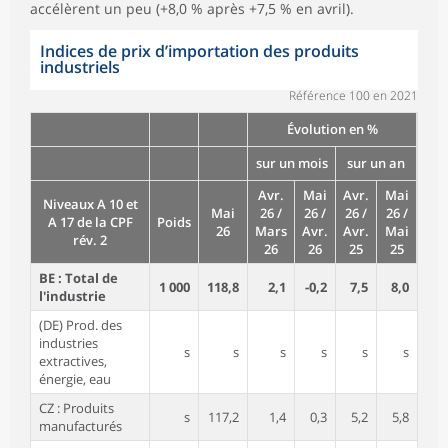
accélèrent un peu (+8,0 % après +7,5 % en avril).
Indices de prix d’importation des produits
industriels
Référence 100 en 2021
Évolution en %
sur un mois
sur un an
Avr.
Mai
Avr.
Mai
Niveaux A 10 et
Mai
26 /
26 /
26 /
26 /
A 17 de la CPF
Poids
26
Mars
Avr.
Avr.
Mai
rév. 2
26
26
25
25
BE : Total de
1 000
118,8
2,1
-0,2
7,5
8,0
l'industrie
(DE) Prod. des
industries
s
s
s
s
s
s
extractives,
énergie, eau
CZ : Produits
s
117,2
1,4
0,3
5,2
5,8
manufacturés