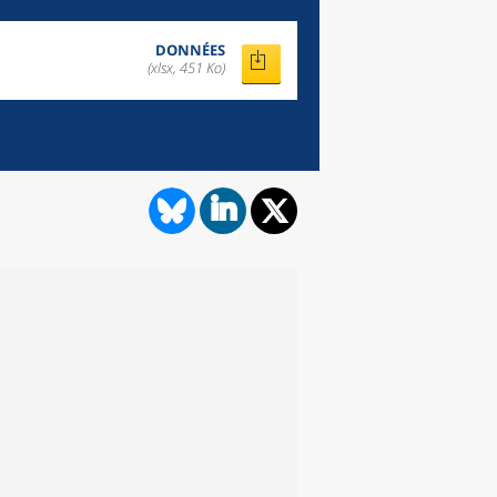
DONNÉES
(xlsx, 451 Ko)