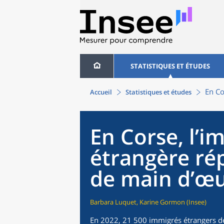
STATISTIQUES ET ÉTUDES
En Co
Accueil
Statistiques et études
En Corse, l’i
étrangère ré
de main d’œ
Barbara Luquet, Karine Gormon (Insee)
En 2022, 21 500 immigrés étrangers de 