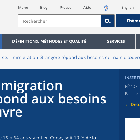
Menu
Blog
Presse
Aide
English
Thèm
DÉFINITIONS, MÉTHODES ET QUALITÉ
SERVICES
rse, l’immigration étrangère répond aux besoins de main d’œuvr
INSEE 
mmigration
o
N
103
pond aux besoins
Paru le 
Déco
uvre
15 à 64 ans vivent en Corse, soit 10 % de la