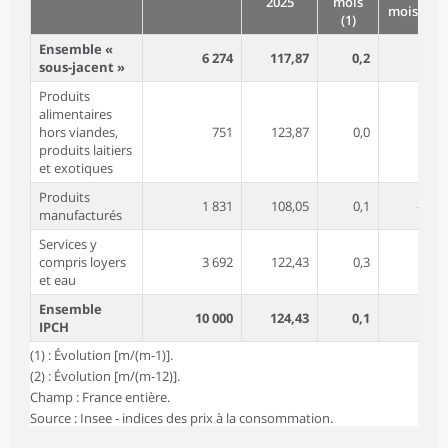
2025
mois
mois (2)
(1)
Ensemble «
6 274
117,87
0,2
1,1
sous-jacent »
Produits
alimentaires
hors viandes,
751
123,87
0,0
0,2
produits laitiers
et exotiques
Produits
1 831
108,05
0,1
-0,1
manufacturés
Services y
compris loyers
3 692
122,43
0,3
1,8
et eau
Ensemble
10 000
124,43
0,1
0,7
IPCH
(1) : Évolution [m/(m-1)].
(2) : Évolution [m/(m-12)].
Champ : France entière.
Source : Insee - indices des prix à la consommation.