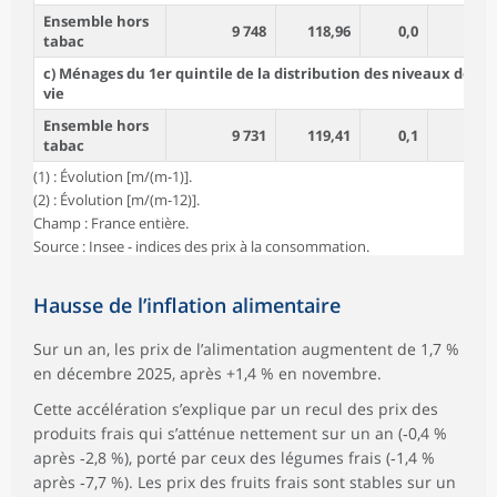
Ensemble hors
9 748
118,96
0,0
0,8
tabac
c) Ménages du 1er quintile de la distribution des niveaux de
vie
Ensemble hors
9 731
119,41
0,1
0,5
tabac
(1) : Évolution [m/(m-1)].
(2) : Évolution [m/(m-12)].
Champ : France entière.
Source : Insee - indices des prix à la consommation.
Hausse de l’inflation alimentaire
Sur un an, les prix de l’alimentation augmentent de 1,7 %
en décembre 2025, après +1,4 % en novembre.
Cette accélération s’explique par un recul des prix des
produits frais qui s’atténue nettement sur un an (‑0,4 %
après ‑2,8 %), porté par ceux des légumes frais (‑1,4 %
après ‑7,7 %). Les prix des fruits frais sont stables sur un