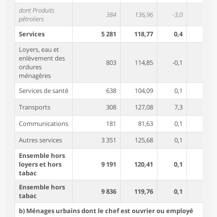
dont Produits
384
136,96
-3,0
-2,9
pétroliers
Services
5 281
118,77
0,4
2,1
Loyers, eau et
enlèvement des
803
114,85
-0,1
2,5
ordures
ménagères
Services de santé
638
104,09
0,1
2,0
Transports
308
127,08
7,3
-1,1
Communications
181
81,63
0,1
-0,4
Autres services
3 351
125,68
0,1
2,5
Ensemble hors
loyers et hors
9 191
120,41
0,1
0,6
tabac
Ensemble hors
9 836
119,76
0,1
0,7
tabac
b) Ménages urbains dont le chef est ouvrier ou employé