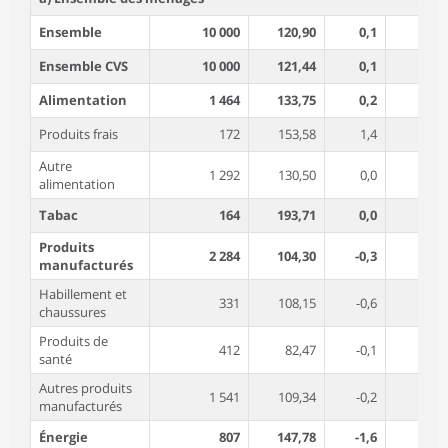
Ensemble
10 000
120,90
0,1
0,8
Ensemble CVS
10 000
121,44
0,1
0,8
Alimentation
1 464
133,75
0,2
1,7
Produits frais
172
153,58
1,4
-0,4
Autre
1 292
130,50
0,0
2,0
alimentation
Tabac
164
193,71
0,0
4,1
Produits
2 284
104,30
-0,3
-0,4
manufacturés
Habillement et
331
108,15
-0,6
0,4
chaussures
Produits de
412
82,47
-0,1
-1,8
santé
Autres produits
1 541
109,34
-0,2
-0,2
manufacturés
Énergie
807
147,78
-1,6
-6,8