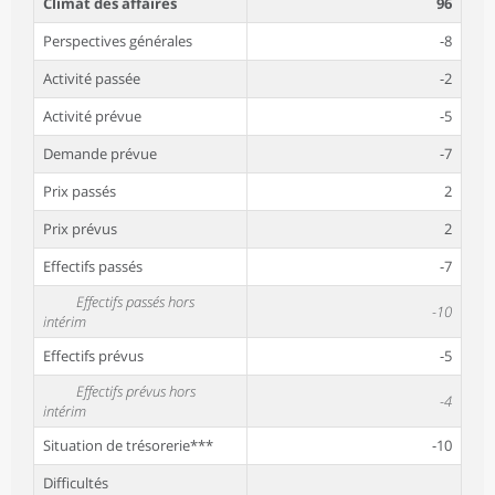
Climat des affaires
96
Perspectives générales
-8
Activité passée
-2
Activité prévue
-5
Demande prévue
-7
Prix passés
2
Prix prévus
2
Effectifs passés
-7
Effectifs passés hors
-10
intérim
Effectifs prévus
-5
Effectifs prévus hors
-4
intérim
Situation de trésorerie***
-10
Difficultés