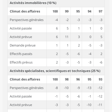
Activités immobilières (10 %)
Climat des affaires
100
99
95
94
97
Perspectives générales
-4
-2
-3
-3
-3
Activité passée
6
5
1
1
0
Activité prévue
6
11
3
0
5
Demande prévue
1
1
2
-5
-3
Effectifs passés
2
-5
-6
-4
2
Effectifs prévus
2
-3
-5
-3
-6
Activités spécialisées, scientifiques et techniques (25 %)
Climat des affaires
100
98
96
95
93
Perspectives générales
-8
-10
-9
-13
-12
Activité passée
-1
-5
-6
-1
-12
Activité prévue
-3
-3
-5
-10
-11