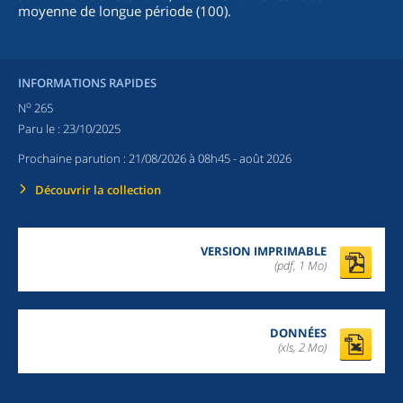
moyenne de longue période (100).
INFORMATIONS RAPIDES
o
N
265
Paru le :
23/10/2025
Prochaine parution :
21/08/2026 à 08h45
- août 2026
Découvrir la collection
VERSION IMPRIMABLE
(pdf, 1 Mo)
DONNÉES
(xls, 2 Mo)