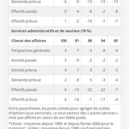
Demande prévue
-6
-9
-13
-13
-13
Effectifs passés
0
-4
-6
-2
-8
Effectifs prévus
1
-2
-10
-7
-7
Services administratifs et de soutien (18 %)
Climat des affaires
100
91
98
94
95
Perspectives générales
-3
-7
-5
-8
-4
Activité passée
5
-9
-2
-2
-2
Activité prévue
4
-7
0
-2
-3
Demande prévue
2
-8
5
-3
-4
Effectifs passés
6
-13
-22
-22
-7
Effectifs prévus
6
-14
-1
-17
-4
Entre parenthèses, les poids utilisés pour agréger les soldes
d’opinion sous-sectoriels. Le sous-secteur des « autres services »
n’est pas affiché en raison de son faible poids.
*Climat : moyenne depuis 1989, et depuis février 2006 pour le
transport ; soldes : moyenne depuis 1988, sauf perspectives