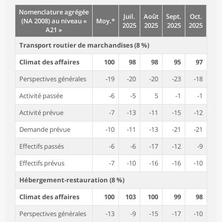
Nomenclature agrégée
Juil.
Août
Sept.
Oct.
(NA 2008) au niveau «
Moy.*
2025
2025
2025
2025
A21 »
Transport routier de marchandises (8 %)
Climat des affaires
100
98
98
95
97
Perspectives générales
-19
-20
-20
-23
-18
Activité passée
-6
-5
5
-1
-1
Activité prévue
-7
-13
-11
-15
-12
Demande prévue
-10
-11
-13
-21
-21
Effectifs passés
-6
-6
-17
-12
-9
Effectifs prévus
-7
-10
-16
-16
-10
Hébergement-restauration (8 %)
Climat des affaires
100
103
100
99
98
Perspectives générales
-13
-9
-15
-17
-10