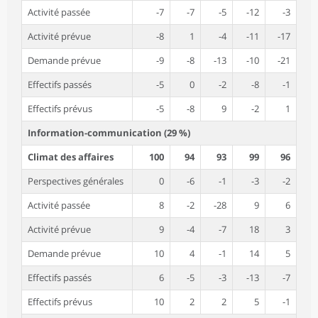
Activité passée
-7
-7
-5
-12
-3
Activité prévue
-8
1
-4
-11
-17
Demande prévue
-9
-8
-13
-10
-21
Effectifs passés
-5
0
-2
-8
-1
Effectifs prévus
-5
-8
9
-2
1
Information-communication (29 %)
Climat des affaires
100
94
93
99
96
Perspectives générales
0
-6
-1
-3
-2
Activité passée
8
-2
-28
9
6
Activité prévue
9
-4
-7
18
3
Demande prévue
10
4
-1
14
5
Effectifs passés
6
-5
-3
-13
-7
Effectifs prévus
10
2
2
5
-1