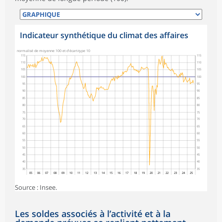
Indicateur synthétique du climat des affaires
normalisé de moyenne 100 et d'écart-type 10
115
115
110
110
105
105
100
100
95
95
90
90
85
85
80
80
75
75
70
70
65
65
60
60
55
55
50
50
45
45
40
40
35
35
05
06
07
08
09
10
11
12
13
14
15
16
17
18
19
20
21
22
23
24
25
Source : Insee.
Les soldes associés à l’activité et à la