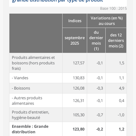
Base 100 : 2015
Variations (en %)
Indices
au cours
du
des 12
septembre
dernier
derniers
2025
mois
mois (2)
(1)
Produits alimentaires et
boissons (hors produits
127,57
-0,1
1,5
frais)
- Viandes
130,83
-0,1
1,1
- Boissons
126,08
-0,3
4,9
- Autres produits
126,31
-0,1
0,4
alimentaires
Produits d'entretien,
105,30
-0,7
-1,0
hygiène-beauté
Ensemble : Grande
123,80
-0,2
1,2
distribution