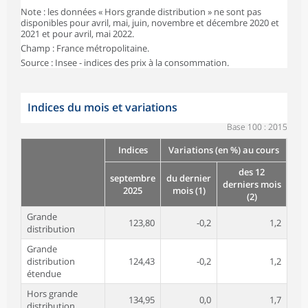
Note : les données « Hors grande distribution » ne sont pas
disponibles pour avril, mai, juin, novembre et décembre 2020 et
2021 et pour avril, mai 2022.
Champ : France métropolitaine.
Source : Insee - indices des prix à la consommation.
Indices du mois et variations
Base 100 : 2015
Indices
Variations (en %) au cours
des 12
septembre
du dernier
derniers mois
2025
mois (1)
(2)
Grande
123,80
-0,2
1,2
distribution
Grande
distribution
124,43
-0,2
1,2
étendue
Hors grande
134,95
0,0
1,7
distribution