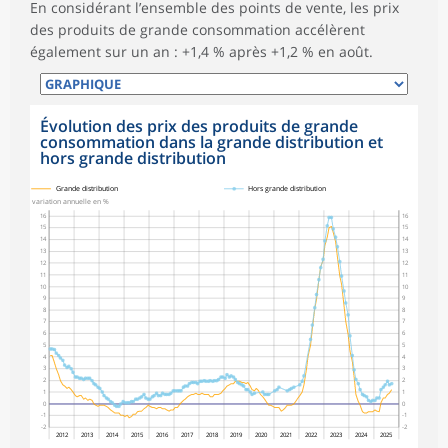
En considérant l’ensemble des points de vente, les prix
des produits de grande consommation accélèrent
également sur un an : +1,4 % après +1,2 % en août.
Évolution des prix des produits de grande
consommation dans la grande distribution et
hors grande distribution
symboles_defaut.xml,
symboles_defaut.xml,rond
Grande distribution
Hors grande distribution
variation annuelle en %
16
16
15
15
14
14
13
13
12
12
11
11
10
10
9
9
8
8
7
7
6
6
5
5
4
4
3
3
2
2
1
1
0
0
-1
-1
-2
-2
2012
2013
2014
2015
2016
2017
2018
2019
2020
2021
2022
2023
2024
2025