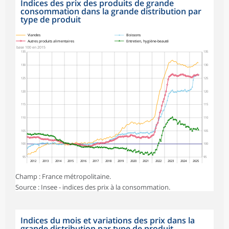
Indices des prix des produits de grande
consommation dans la grande distribution par
type de produit
symboles_defaut.xml,
symboles_defaut.xml,rond
symboles_defaut.xml,losange
symboles_defaut.xml,triangle
Viandes
Boissons
Autres produits alimentaires
Entretien, hygiène-beauté
base 100 en 2015
135
135
130
130
125
125
120
120
115
115
110
110
105
105
100
100
95
95
2012
2013
2014
2015
2016
2017
2018
2019
2020
2021
2022
2023
2024
2025
Champ : France métropolitaine.
Source : Insee - indices des prix à la consommation.
Indices du mois et variations des prix dans la
grande distribution par type de produit