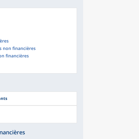
ères
 non financières
n financières
ants
inancières