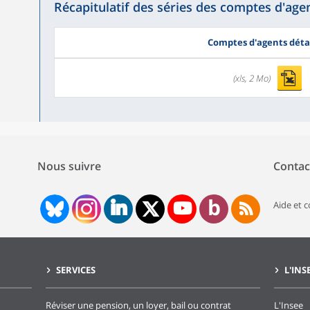
Récapitulatif des séries des comptes d'age
Comptes d'agents détai
(xls, 2 Mo)
Nous suivre
Contac
Aide et 
SERVICES
L'INS
Réviser une pension, un loyer, bail ou contrat
L'Insee