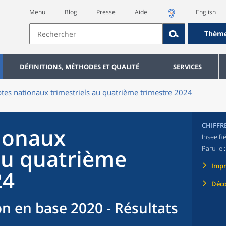
Menu
Blog
Presse
Aide
English
Thèm
DÉFINITIONS, MÉTHODES ET QUALITÉ
SERVICES
es nationaux trimestriels au quatrième trimestre 2024
CHIFFR
ionaux
Insee Ré
Paru le 
 au quatrième
Imp
24
Déco
n en base 2020 - Résultats