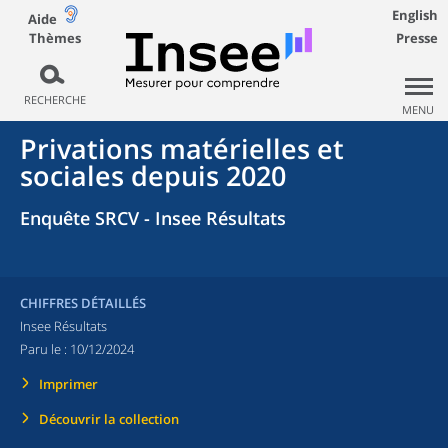
English
Aide
Thèmes
Presse
RECHERCHE
MENU
Privations matérielles et
sociales depuis 2020
Enquête SRCV - Insee Résultats
CHIFFRES DÉTAILLÉS
Insee Résultats
Paru le :
10/12/2024
Imprimer
Découvrir la collection