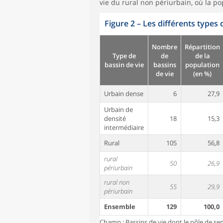
vie du rural non périurbain, où la p
Figure 2
–
Les différents types 
Nombre
Répartition
Type de
de
de la
bassin de vie
bassins
population
de vie
(en %)
Urbain dense
6
27,9
Urbain de
densité
18
15,3
intermédiaire
Rural
105
56,8
rural
50
26,9
périurbain
rural non
55
29,9
périurbain
Ensemble
129
100,0
Champ : Bassins de vie dont le pôle de ser