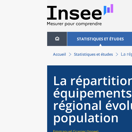
STATISTIQUES ET ÉTUDES
La ré
Accueil
Statistiques et études
La répartitio
équipements s
régional évol
population
Emmanuel Granier (Insee)