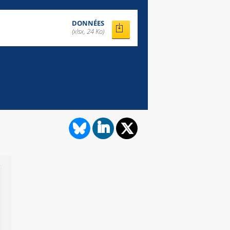
DONNÉES
(xlsx, 24 Ko)