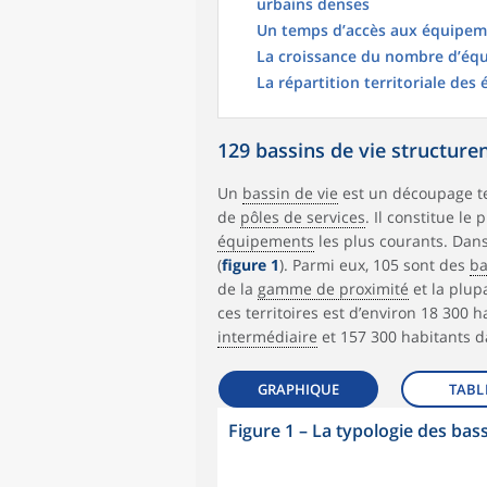
urbains denses
Un temps d’accès aux équipeme
La croissance du nombre d’éq
La répartition territoriale de
129 bassins de vie structurent
Un
bassin de vie
est un découpage te
de
pôles de services
. Il constitue le
équipements
les plus courants. Dans
(
figure 1
). Parmi eux, 105 sont des
ba
de la
gamme de proximité
et la plup
ces territoires est d’environ 18 300 
intermédiaire
et 157 300 habitants d
GRAPHIQUE
TABL
Figure 1
–
La typologie des bas