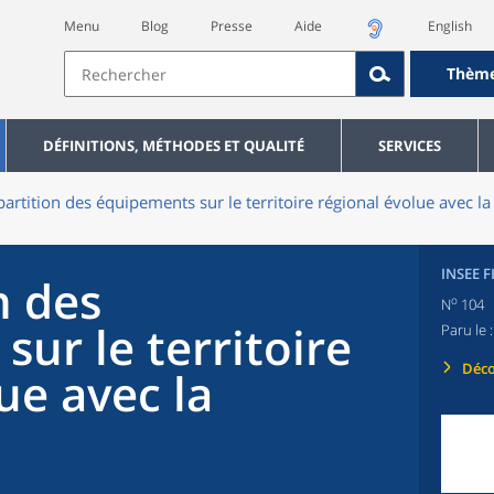
Menu
Blog
Presse
Aide
English
Thèm
DÉFINITIONS, MÉTHODES ET QUALITÉ
SERVICES
partition des équipements sur le territoire régional évolue avec l
INSEE 
n des
o
N
104
ur le territoire
Paru le 
Déco
ue avec la