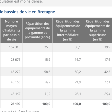
opulation est moins dense.
de bassins de vie en Bretagne
Nombre
Répartition des
Répartition des
Répartition des
moyen
équipements de
équipements de
équipements de
d’habitants
la gamme
la gamme
la gamme de
par bassin
intermédiaire
supérieure
proximité (en %)
de vie
(en %)
(en %)
157 313
25,5
33,1
39,9
28 676
15,9
16,7
17,6
18 272
58,6
50,2
42,5
18 166
26,7
21,9
17,1
18 367
31,9
28,3
25,4
26 190
100,0
100,0
100,0
vices est situé en Bretagne.